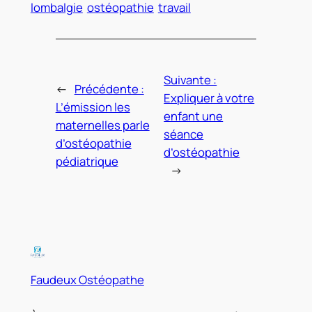
lombalgie
ostéopathie
travail
Suivante :
←
Précédente :
Expliquer à votre
L’émission les
enfant une
maternelles parle
séance
d’ostéopathie
d’ostéopathie
pédiatrique
→
Faudeux Ostéopathe