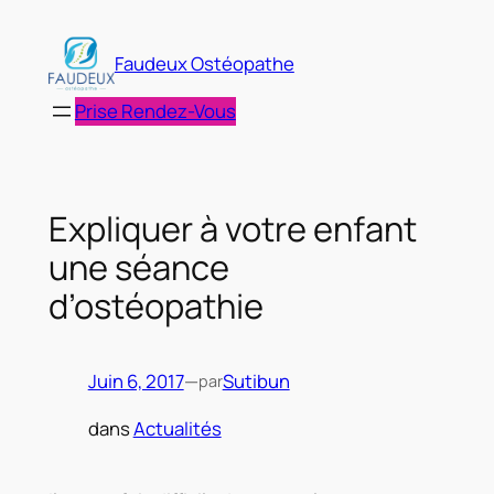
Aller
au
Faudeux Ostéopathe
contenu
Prise Rendez-Vous
Expliquer à votre enfant
une séance
d’ostéopathie
Juin 6, 2017
—
Sutibun
par
dans
Actualités