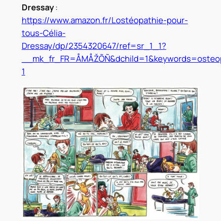
Dressay
:
https://www.amazon.fr/Lostéopathie-pour-
tous-Célia-
Dressay/dp/2354320647/ref=sr_1_1?
__mk_fr_FR=ÅMÅŽÕÑ&dchild=1&keywords=osteop
1