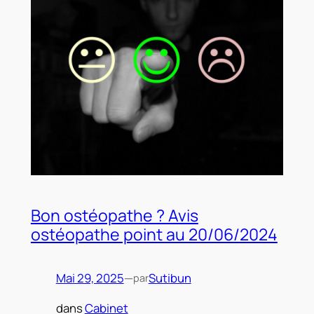
Bon ostéopathe ? Avis
ostéopathe point au 20/06/2024
Mai 29, 2025
—
Sutibun
par
dans
Cabinet