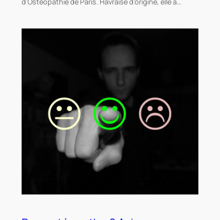
d’Ostéopathie de Paris. Havraise d’origine, elle a…