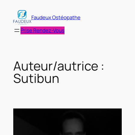
Aller
au
Faudeux Ostéopathe
contenu
Prise Rendez-Vous
Auteur/autrice :
Sutibun