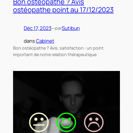
Bon ostéopathe ? Avis
ostéopathe point au 17/12/2023
Déc 17, 2023
—
Sutibun
par
dans
Cabinet
Bon ostéopathe ? Avis, satisfaction : un point
important de notre relation thérapeutique