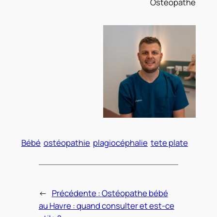
Ostéopathe
Bébé
ostéopathie
plagiocéphalie
tete plate
←
Précédente :
Ostéopathe bébé
au Havre : quand consulter et est-ce