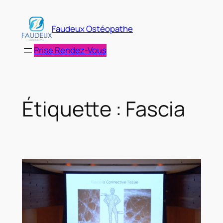
Aller
au
Faudeux Ostéopathe
contenu
Prise Rendez-Vous
Étiquette :
Fascia