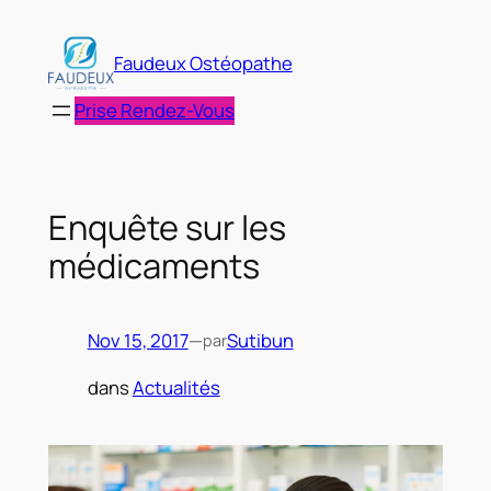
Aller
au
Faudeux Ostéopathe
contenu
Prise Rendez-Vous
Enquête sur les
médicaments
Nov 15, 2017
—
Sutibun
par
dans
Actualités