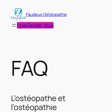
Aller
au
Faudeux Ostéopathe
contenu
Prise Rendez-Vous
FAQ
L’ostéopathe et
l’ostéopathie